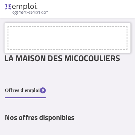
Accueil
Offres d'emploi
Entreprises
Métiers
LA MAISON DES MICOCOULIERS
Se connecter
Espace candidat
Espace recruteur
Offres d'emploi
0
Nos offres disponibles