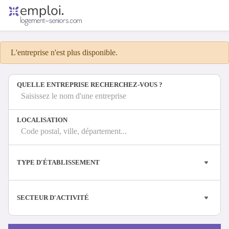
Accueil
Offres d'emploi
L'entreprise n'est plus disponible.
Entreprises
Métiers
QUELLE ENTREPRISE RECHERCHEZ-VOUS ?
Saisissez le nom d'une entreprise
Se connecter
LOCALISATION
Espace candidat
Code postal, ville, département...
Espace recruteur
TYPE D'ÉTABLISSEMENT
SECTEUR D'ACTIVITÉ