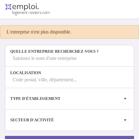
Accueil
Offres d'emploi
L'entreprise n'est plus disponible.
Entreprises
Métiers
QUELLE ENTREPRISE RECHERCHEZ-VOUS ?
Saisissez le nom d'une entreprise
Se connecter
LOCALISATION
Espace candidat
Code postal, ville, département...
Espace recruteur
TYPE D'ÉTABLISSEMENT
SECTEUR D'ACTIVITÉ