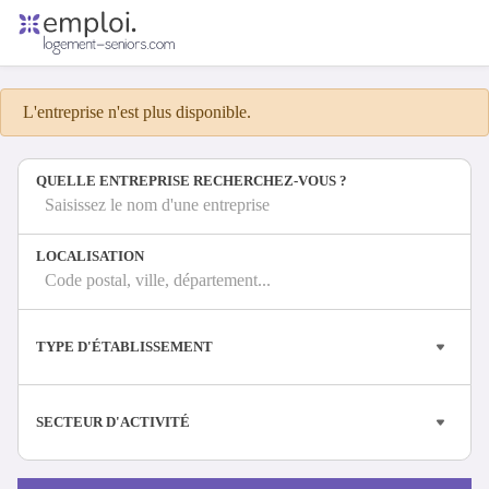
Accueil
Offres d'emploi
L'entreprise n'est plus disponible.
Entreprises
Métiers
QUELLE ENTREPRISE RECHERCHEZ-VOUS ?
Saisissez le nom d'une entreprise
Se connecter
LOCALISATION
Espace candidat
Code postal, ville, département...
Espace recruteur
TYPE D'ÉTABLISSEMENT
SECTEUR D'ACTIVITÉ