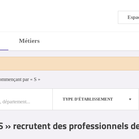
Espac
Métiers
commençant par « S »
TYPE D'ÉTABLISSEMENT
e, département...
 » recrutent des professionnels d