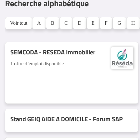
Recherche alphabétique
Voir tout
A
B
C
D
E
F
G
H
SEMCODA - RESEDA Immobilier
1 offre d’emploi disponible
Stand GEIQ AIDE A DOMICILE - Forum SAP