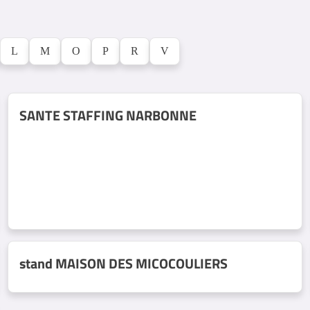
L
M
O
P
R
V
SANTE STAFFING NARBONNE
stand MAISON DES MICOCOULIERS