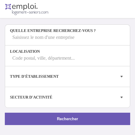
Accueil
Offres d'emploi
QUELLE ENTREPRISE RECHERCHEZ-VOUS ?
Entreprises
Métiers
Saisissez le nom d'une entreprise
LOCALISATION
Code postal, ville, département...
Se connecter
Espace candidat
TYPE D'ÉTABLISSEMENT
Espace recruteur
SECTEUR D'ACTIVITÉ
Rechercher