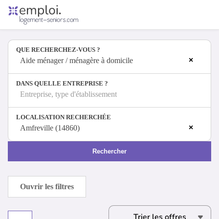
Accueil
Offres d'emploi
QUE RECHERCHEZ-VOUS ?
Entreprises
×
Métiers
Aide ménager / ménagère à domicile
DANS QUELLE ENTREPRISE ?
Entreprise, type d'établissement
Se connecter
LOCALISATION RECHERCHÉE
Espace candidat
×
Amfreville (14860)
Espace recruteur
Rechercher
Ouvrir les filtres