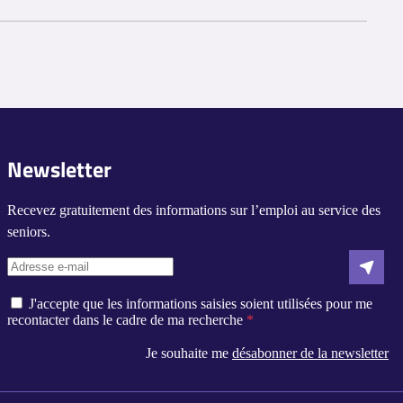
s clients. Certaines aide-ménagères commencent sans expérience
é peuvent faire appel à une aide-ménagère.
Newsletter
ne aide-ménagère pour les aider dans leurs activités
Recevez gratuitement des informations sur l’emploi au service des
d'une aide supplémentaire à domicile pendant leur période de
seniors.
J'accepte que les informations saisies soient utilisées pour me
recontacter dans le cadre de ma recherche
Je souhaite me
désabonner de la newsletter
s réglementations. Personnalisez vos préférences pour contrôler