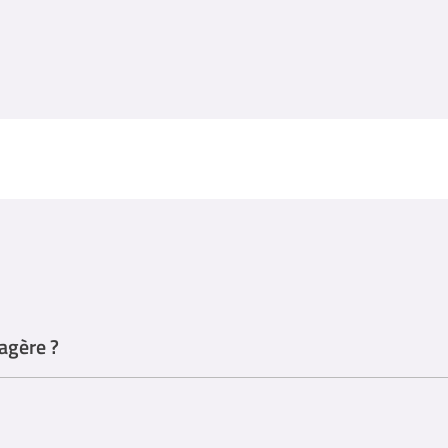
agère ?
e-ménagère, mais plusieurs parcours de formation peuvent être utiles po
ssionnelle spécifiques aux services d'aide à domicile.