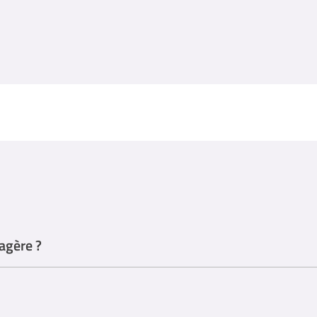
agère ?
e-ménagère, mais plusieurs parcours de formation peuvent être utiles po
ssionnelle spécifiques aux services d'aide à domicile.