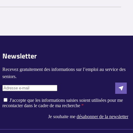
s clients. Certaines aide-ménagères commencent sans expérience
é peuvent faire appel à une aide-ménagère.
Newsletter
ne aide-ménagère pour les aider dans leurs activités
Recevez gratuitement des informations sur l’emploi au service des
d'une aide supplémentaire à domicile pendant leur période de
seniors.
J'accepte que les informations saisies soient utilisées pour me
recontacter dans le cadre de ma recherche
Je souhaite me
désabonner de la newsletter
s réglementations. Personnalisez vos préférences pour contrôler