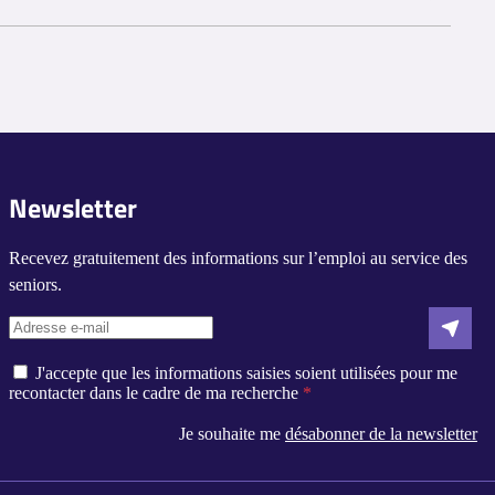
s clients. Certaines aide-ménagères commencent sans expérience
é peuvent faire appel à une aide-ménagère.
Newsletter
ne aide-ménagère pour les aider dans leurs activités
Recevez gratuitement des informations sur l’emploi au service des
d'une aide supplémentaire à domicile pendant leur période de
seniors.
J'accepte que les informations saisies soient utilisées pour me
recontacter dans le cadre de ma recherche
Je souhaite me
désabonner de la newsletter
s réglementations. Personnalisez vos préférences pour contrôler