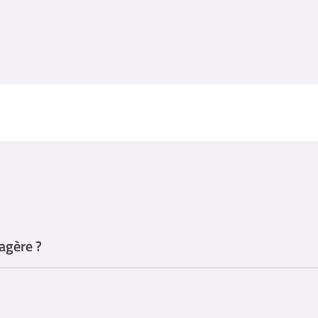
agère ?
e-ménagère, mais plusieurs parcours de formation peuvent être utiles po
ssionnelle spécifiques aux services d'aide à domicile.