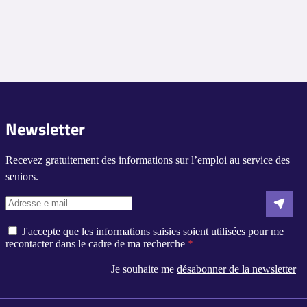
s clients. Certaines aide-ménagères commencent sans expérience
é peuvent faire appel à une aide-ménagère.
Newsletter
ne aide-ménagère pour les aider dans leurs activités
Recevez gratuitement des informations sur l’emploi au service des
d'une aide supplémentaire à domicile pendant leur période de
seniors.
J'accepte que les informations saisies soient utilisées pour me
recontacter dans le cadre de ma recherche
Je souhaite me
désabonner de la newsletter
s réglementations. Personnalisez vos préférences pour contrôler