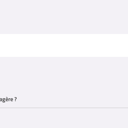
agère ?
e-ménagère, mais plusieurs parcours de formation peuvent être utiles po
ssionnelle spécifiques aux services d'aide à domicile.