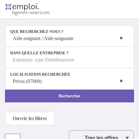
Accueil
Offres d'emploi
QUE RECHERCHEZ-VOUS ?
Entreprises
×
Métiers
Aide-soignant / Aide-soignante
DANS QUELLE ENTREPRISE ?
Entreprise, type d'établissement
Se connecter
LOCALISATION RECHERCHÉE
Espace candidat
×
Privas (07000)
Espace recruteur
Rechercher
Ouvrir les filtres