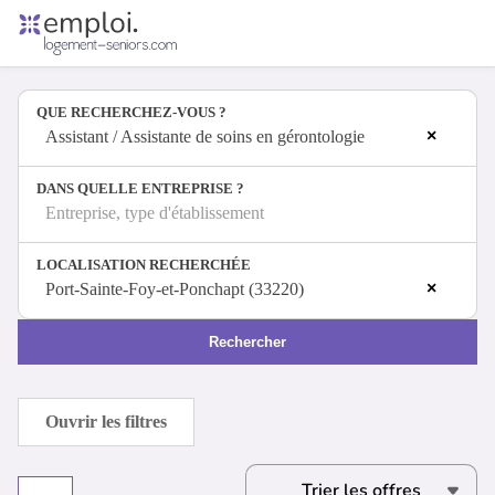
Accueil
Offres d'emploi
QUE RECHERCHEZ-VOUS ?
Entreprises
×
Métiers
Assistant / Assistante de soins en gérontologie
DANS QUELLE ENTREPRISE ?
Entreprise, type d'établissement
Se connecter
LOCALISATION RECHERCHÉE
Espace candidat
×
Port-Sainte-Foy-et-Ponchapt (33220)
Espace recruteur
Rechercher
Ouvrir les filtres