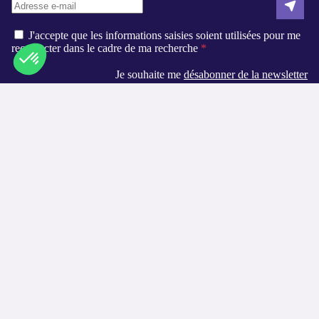
domicile.
J'accepte que les informations saisies soient utilisées pour me
recontacter dans le cadre de ma recherche
Je souhaite me
désabonner de la newsletter
Axeptio consent
Plateforme de Gestion du Consentement : Personnalisez vos O
Notre plateforme vous permet d'adapter et de gérer vos paramètr
Liens utiles
Qui sommes-nous ?
Contact
Logement-seniors.com
Annuaires
Les villes disponibles
Les métiers proposés