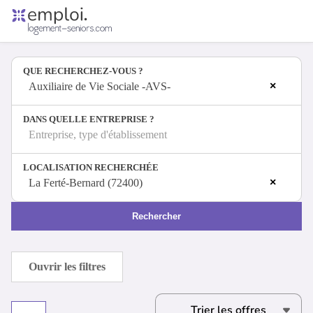
Accueil
Offres d'emploi
QUE RECHERCHEZ-VOUS ?
Entreprises
×
Métiers
Auxiliaire de Vie Sociale -AVS-
DANS QUELLE ENTREPRISE ?
Entreprise, type d'établissement
Se connecter
LOCALISATION RECHERCHÉE
Espace candidat
×
La Ferté-Bernard (72400)
Espace recruteur
Rechercher
Ouvrir les filtres