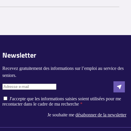
e leurs connaissances et compétences.
 s'il travaille dans un établissement public.
hôpitaux, des cliniques ou d'autres établissements de santé.
cales et les informations spécifiques à l'employeur pour obtenir
Newsletter
Recevez gratuitement des informations sur l’emploi au service des
seniors.
J'accepte que les informations saisies soient utilisées pour me
recontacter dans le cadre de ma recherche
Je souhaite me
désabonner de la newsletter
s réglementations. Personnalisez vos préférences pour contrôler