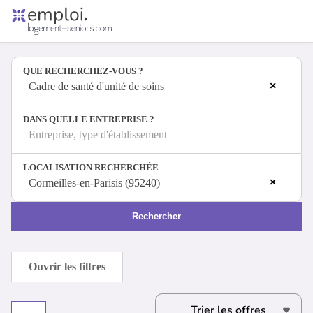
Accueil
Offres d'emploi
QUE RECHERCHEZ-VOUS ?
Entreprises
×
Métiers
Cadre de santé d'unité de soins
DANS QUELLE ENTREPRISE ?
Entreprise, type d'établissement
Se connecter
LOCALISATION RECHERCHÉE
Espace candidat
×
Cormeilles-en-Parisis (95240)
Espace recruteur
Rechercher
Ouvrir les filtres