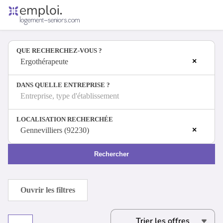
Accueil
Offres d'emploi
QUE RECHERCHEZ-VOUS ?
Entreprises
×
Métiers
Ergothérapeute
DANS QUELLE ENTREPRISE ?
Entreprise, type d'établissement
Se connecter
LOCALISATION RECHERCHÉE
Espace candidat
×
Gennevilliers (92230)
Espace recruteur
Rechercher
Ouvrir les filtres