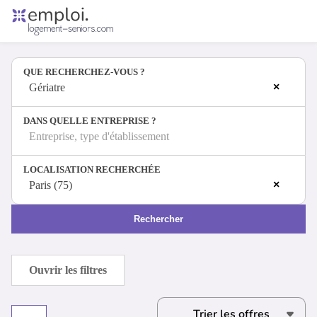
Accueil
Offres d'emploi
QUE RECHERCHEZ-VOUS ?
Entreprises
×
Métiers
Gériatre
DANS QUELLE ENTREPRISE ?
Entreprise, type d'établissement
Se connecter
LOCALISATION RECHERCHÉE
Espace candidat
×
Paris (75)
Espace recruteur
Rechercher
Ouvrir les filtres