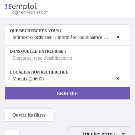
Accueil
Offres d'emploi
QUE RECHERCHEZ-VOUS ?
Entreprises
×
Métiers
Infirmier coordinateur / Infirmière coordinatrice en établissement de soins
DANS QUELLE ENTREPRISE ?
Entreprise, type d'établissement
Se connecter
LOCALISATION RECHERCHÉE
Espace candidat
×
Morlaix (29600)
Espace recruteur
Rechercher
Ouvrir les filtres