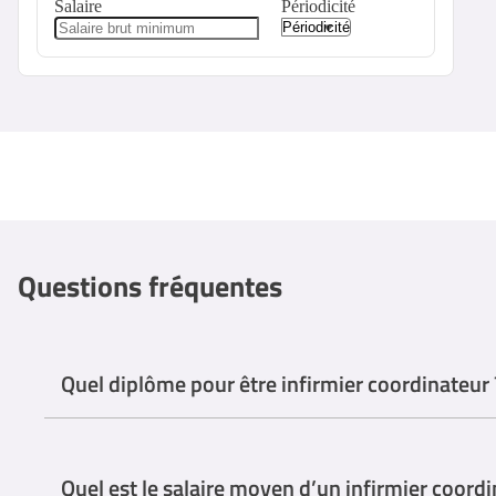
Salaire
Périodicité
Questions fréquentes
Quel diplôme pour être infirmier coordinateur 
Pour devenir infirmier coordinateur, il est généralement nécessaire
La plupart des employeurs exigent une expérience clinique signifi
Quel est le salaire moyen d’un infirmier coordi
Cela permet au professionnel d'acquérir une compréhension approf