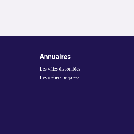
 des certifications dans des domaines liés à la gestion des soins de san
la convention collective appliquée, du secteur d'emploi (public ou privé),
aison des responsabilités accrues liées à la coordination des soins.
Annuaires
Les villes disponibles
Les métiers proposés
s Options
ètres de confidentialité, en garantissant la conformité avec le