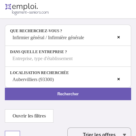
Accueil
Offres d'emploi
QUE RECHERCHEZ-VOUS ?
Entreprises
×
Métiers
Infirmier général / Infirmière générale
DANS QUELLE ENTREPRISE ?
Entreprise, type d'établissement
Se connecter
LOCALISATION RECHERCHÉE
Espace candidat
×
Aubervilliers (93300)
Espace recruteur
Rechercher
Ouvrir les filtres