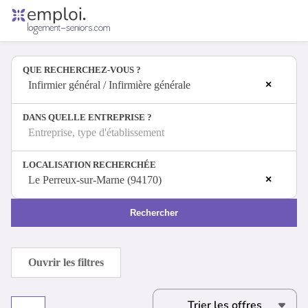
Accueil
Offres d'emploi
QUE RECHERCHEZ-VOUS ?
Entreprises
×
Métiers
Infirmier général / Infirmière générale
DANS QUELLE ENTREPRISE ?
Entreprise, type d'établissement
Se connecter
LOCALISATION RECHERCHÉE
Espace candidat
×
Le Perreux-sur-Marne (94170)
Espace recruteur
Rechercher
Ouvrir les filtres