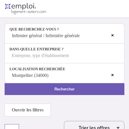
Accueil
Offres d'emploi
QUE RECHERCHEZ-VOUS ?
Entreprises
×
Métiers
Infirmier général / Infirmière générale
DANS QUELLE ENTREPRISE ?
Entreprise, type d'établissement
Se connecter
LOCALISATION RECHERCHÉE
Espace candidat
×
Montpellier (34000)
Espace recruteur
Rechercher
Ouvrir les filtres