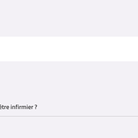
tre infirmier ?
reuve d'empathie et de compassion lorsqu'ils s'occupent de leurs patien
ysiques, à un déclin cognitif ou à des problèmes émotionnels tels que la