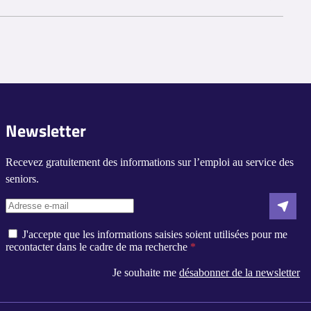
alité.
r et diagnostiquer correctement tout problème médical qui se
t dans des secteurs spécifiques, tels que les hôpitaux, les
 que d'administrer correctement les médicaments et les
omme les mesures de contrôle des infections et les procédures
Newsletter
Recevez gratuitement des informations sur l’emploi au service des
seniors.
J'accepte que les informations saisies soient utilisées pour me
recontacter dans le cadre de ma recherche
Je souhaite me
désabonner de la newsletter
s réglementations. Personnalisez vos préférences pour contrôler