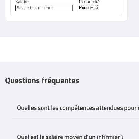
Salaire
Périodicité
Questions fréquentes
Quelles sont les compétences attendues pour ê
Empathie et compassion
Les infirmiers en EHPAD ou en maison de retraite doivent faire p
Quel est le salaire moyen d'un infirmier ?
émotionnel, car elles peuvent être confrontées à des problèmes ph