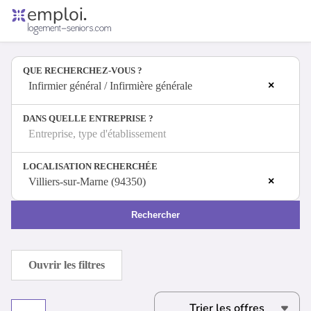
Accueil
Offres d'emploi
QUE RECHERCHEZ-VOUS ?
Entreprises
×
Métiers
Infirmier général / Infirmière générale
DANS QUELLE ENTREPRISE ?
Entreprise, type d'établissement
Se connecter
LOCALISATION RECHERCHÉE
Espace candidat
×
Villiers-sur-Marne (94350)
Espace recruteur
Rechercher
Ouvrir les filtres