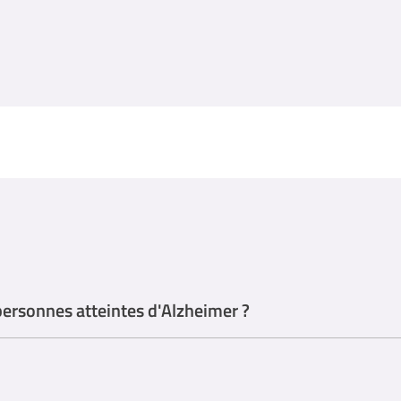
personnes atteintes d'Alzheimer ?
de logopède, peut jouer un rôle important dans le suivi des personnes a
ession de la maladie d'Alzheimer, elle peut contribuer significativement 