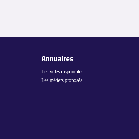
osciller entre environ 2 000 € à 2 500 € brut par mois, voire plus en fon
niste confirmé, la rémunération mensuelle peut se situer entre 2 500 € e
, la région géographique, et les conventions collectives peuvent influencer
Annuaires
Les villes disponibles
Les métiers proposés
s Options
ètres de confidentialité, en garantissant la conformité avec le