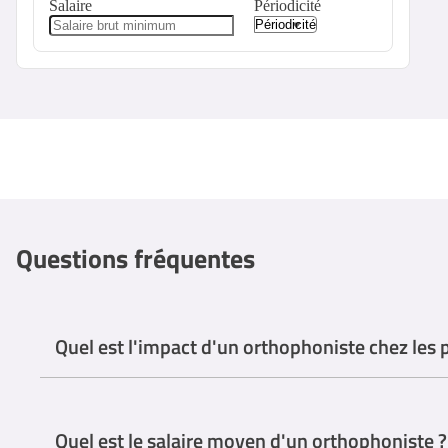
Salaire
Périodicité
Questions fréquentes
Quel est l'impact d'un orthophoniste chez les 
L'orthophoniste, également connu sous le nom d'orthophoniste ou 
apparentés. Bien que l'orthophonie ne puisse pas inverser la progr
Quel est le salaire moyen d'un orthophoniste ?
les troubles de la communication et de la déglutition.