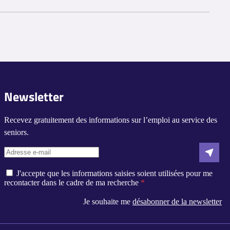
ction de l'expérience antérieure et de la grille indiciaire.
t 3 500 € brut.
 le salaire réel.
Newsletter
Recevez gratuitement des informations sur l’emploi au service des
seniors.
J'accepte que les informations saisies soient utilisées pour me
recontacter dans le cadre de ma recherche
Je souhaite me
désabonner de la newsletter
s réglementations. Personnalisez vos préférences pour contrôler