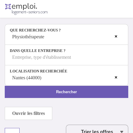
Accueil
Offres d'emploi
QUE RECHERCHEZ-VOUS ?
Entreprises
×
Métiers
Physiothérapeute
DANS QUELLE ENTREPRISE ?
Entreprise, type d'établissement
Se connecter
LOCALISATION RECHERCHÉE
Espace candidat
×
Nantes (44000)
Espace recruteur
Rechercher
Ouvrir les filtres