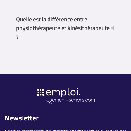
Quelle est la différence entre
physiothérapeute et kinésithérapeute
?
En pratique, les termes "kinésithérapeute" et
"physiothérapeute" sont souvent utilisés de manière
interchangeable pour désigner des professionnels de la
rééducation physique. Cependant, dans certains pays et
contextes, il peut y avoir des nuances dans l'utilisation de
ces termes. En général, la kinésithérapie et la
physiothérapie se réfèrent à des disciplines similaires
visant à rétablir et à améliorer la mobilité, la fonction
musculaire et la qualité de vie des patients. Les différences
dans l'utilisation des termes peuvent découler de facteurs
Newsletter
régionaux, culturels ou législatifs.