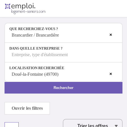
Accueil
Offres d'emploi
QUE RECHERCHEZ-VOUS ?
Entreprises
×
Métiers
Brancardier / Brancardière
DANS QUELLE ENTREPRISE ?
Entreprise, type d'établissement
Se connecter
LOCALISATION RECHERCHÉE
Espace candidat
×
Doué-la-Fontaine (49700)
Espace recruteur
Rechercher
Ouvrir les filtres