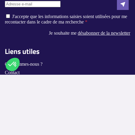
J'accepte que les informations saisies soient utilisées pour me
recontacter dans le cadre de ma recherche
Je souhaite me
désabonner de la newsletter
Liens utiles
Qui sommes-nous ?
Contact
Axeptio consent
Plateforme de Gestion du Consentement : Personnalisez vos O
Logement-seniors.com
Notre plateforme vous permet d'adapter et de gérer vos paramètr
Annuaires
Les villes disponibles
Les métiers proposés