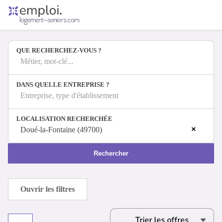
Accueil
Offres d'emploi
QUE RECHERCHEZ-VOUS ?
Entreprises
Métiers
Métier, mot-clé...
DANS QUELLE ENTREPRISE ?
Entreprise, type d'établissement
Se connecter
LOCALISATION RECHERCHÉE
Espace candidat
×
Doué-la-Fontaine (49700)
Espace recruteur
Rechercher
Ouvrir les filtres