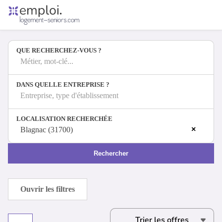
Accueil
Offres d'emploi
QUE RECHERCHEZ-VOUS ?
Entreprises
Métiers
Métier, mot-clé...
DANS QUELLE ENTREPRISE ?
Entreprise, type d'établissement
Se connecter
LOCALISATION RECHERCHÉE
Espace candidat
×
Blagnac (31700)
Espace recruteur
Rechercher
Ouvrir les filtres