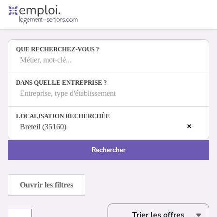
Accueil
Offres d'emploi
QUE RECHERCHEZ-VOUS ?
Entreprises
Métiers
Métier, mot-clé...
DANS QUELLE ENTREPRISE ?
Entreprise, type d'établissement
Se connecter
LOCALISATION RECHERCHÉE
Espace candidat
×
Breteil (35160)
Espace recruteur
Rechercher
Ouvrir les filtres