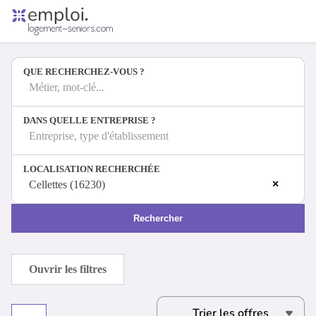
Accueil
Offres d'emploi
QUE RECHERCHEZ-VOUS ?
Entreprises
Métiers
Métier, mot-clé...
DANS QUELLE ENTREPRISE ?
Entreprise, type d'établissement
Se connecter
LOCALISATION RECHERCHÉE
Espace candidat
×
Cellettes (16230)
Espace recruteur
Rechercher
Ouvrir les filtres