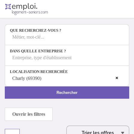
Accueil
Offres d'emploi
QUE RECHERCHEZ-VOUS ?
Entreprises
Métiers
Métier, mot-clé...
DANS QUELLE ENTREPRISE ?
Entreprise, type d'établissement
Se connecter
LOCALISATION RECHERCHÉE
Espace candidat
×
Charly (69390)
Espace recruteur
Rechercher
Ouvrir les filtres