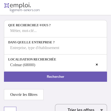
Accueil
Offres d'emploi
QUE RECHERCHEZ-VOUS ?
Entreprises
Métiers
Métier, mot-clé...
DANS QUELLE ENTREPRISE ?
Entreprise, type d'établissement
Se connecter
LOCALISATION RECHERCHÉE
Espace candidat
×
Colmar (68000)
Espace recruteur
Rechercher
Ouvrir les filtres