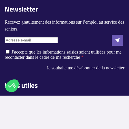
Newsletter
Recevez gratuitement des informations sur l’emploi au service des
seniors.
J'accepte que les informations saisies soient utilisées pour me
recontacter dans le cadre de ma recherche
Je souhaite me
désabonner de la newsletter
Liens utiles
Qui sommes-nous ?
Axeptio consent
Plateforme de Gestion du Consentement : Personnalisez vos O
Contact
Notre plateforme vous permet d'adapter et de gérer vos paramètr
Logement-seniors.com