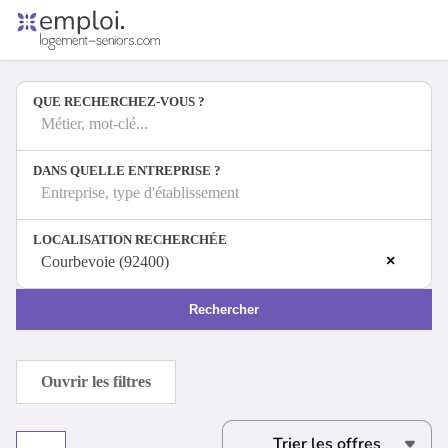
Accueil
Offres d'emploi
QUE RECHERCHEZ-VOUS ?
Entreprises
Métiers
Métier, mot-clé...
DANS QUELLE ENTREPRISE ?
Entreprise, type d'établissement
Se connecter
LOCALISATION RECHERCHÉE
Espace candidat
×
Courbevoie (92400)
Espace recruteur
Rechercher
Ouvrir les filtres