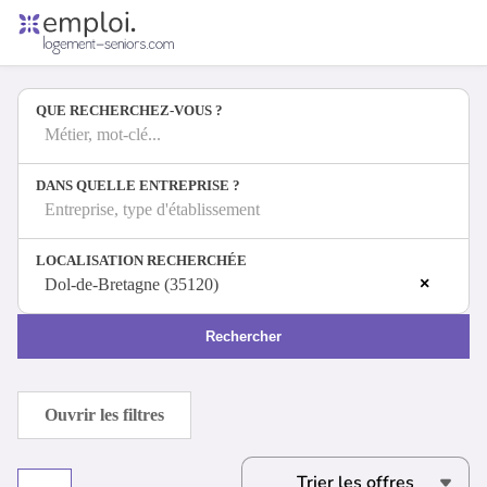
Accueil
Offres d'emploi
QUE RECHERCHEZ-VOUS ?
Entreprises
Métiers
Métier, mot-clé...
DANS QUELLE ENTREPRISE ?
Entreprise, type d'établissement
Se connecter
LOCALISATION RECHERCHÉE
Espace candidat
×
Dol-de-Bretagne (35120)
Espace recruteur
Rechercher
Ouvrir les filtres