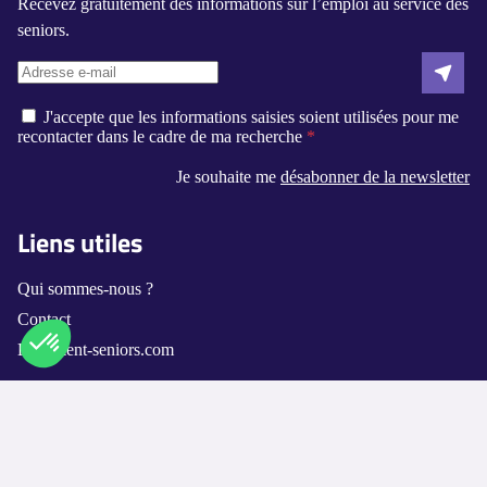
Recevez gratuitement des informations sur l’emploi au service des
seniors.
J'accepte que les informations saisies soient utilisées pour me
recontacter dans le cadre de ma recherche
Je souhaite me
désabonner de la newsletter
Liens utiles
Qui sommes-nous ?
Contact
Logement-seniors.com
Axeptio consent
Plateforme de Gestion du Consentement : Personnalisez vos O
Annuaires
Notre plateforme vous permet d'adapter et de gérer vos paramètr
Les villes disponibles