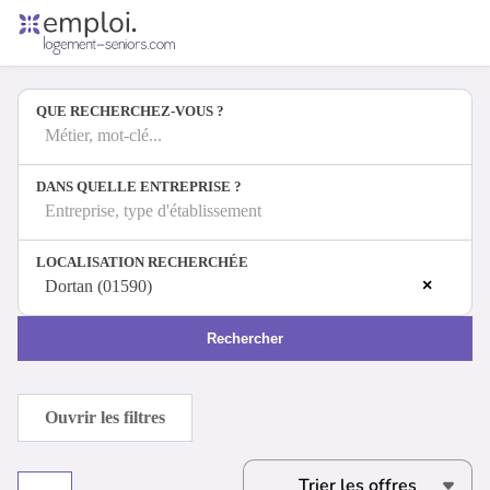
Accueil
Offres d'emploi
QUE RECHERCHEZ-VOUS ?
Entreprises
Métiers
Métier, mot-clé...
DANS QUELLE ENTREPRISE ?
Entreprise, type d'établissement
Se connecter
LOCALISATION RECHERCHÉE
Espace candidat
×
Dortan (01590)
Espace recruteur
Rechercher
Ouvrir les filtres