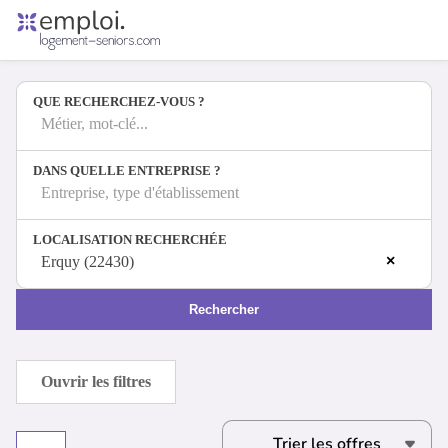
Accueil
Offres d'emploi
QUE RECHERCHEZ-VOUS ?
Entreprises
Métiers
Métier, mot-clé...
DANS QUELLE ENTREPRISE ?
Entreprise, type d'établissement
Se connecter
LOCALISATION RECHERCHÉE
Espace candidat
×
Erquy (22430)
Espace recruteur
Rechercher
Ouvrir les filtres