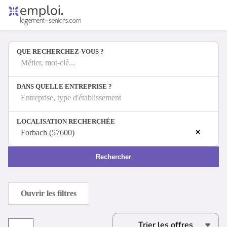
Accueil
Offres d'emploi
QUE RECHERCHEZ-VOUS ?
Entreprises
Métiers
Métier, mot-clé...
DANS QUELLE ENTREPRISE ?
Entreprise, type d'établissement
Se connecter
LOCALISATION RECHERCHÉE
Espace candidat
×
Forbach (57600)
Espace recruteur
Rechercher
Ouvrir les filtres