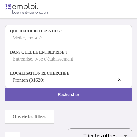
Accueil
Offres d'emploi
QUE RECHERCHEZ-VOUS ?
Entreprises
Métiers
Métier, mot-clé...
DANS QUELLE ENTREPRISE ?
Entreprise, type d'établissement
Se connecter
LOCALISATION RECHERCHÉE
Espace candidat
×
Fronton (31620)
Espace recruteur
Rechercher
Ouvrir les filtres