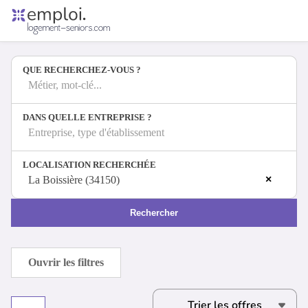
Accueil
Offres d'emploi
QUE RECHERCHEZ-VOUS ?
Entreprises
Métiers
Métier, mot-clé...
DANS QUELLE ENTREPRISE ?
Entreprise, type d'établissement
Se connecter
LOCALISATION RECHERCHÉE
Espace candidat
×
La Boissière (34150)
Espace recruteur
Rechercher
Ouvrir les filtres