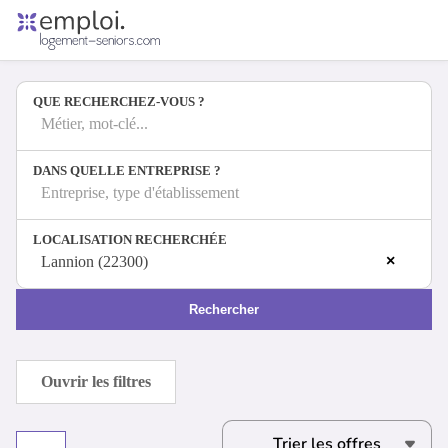
Accueil
Offres d'emploi
QUE RECHERCHEZ-VOUS ?
Entreprises
Métiers
Métier, mot-clé...
DANS QUELLE ENTREPRISE ?
Entreprise, type d'établissement
Se connecter
LOCALISATION RECHERCHÉE
Espace candidat
×
Lannion (22300)
Espace recruteur
Rechercher
Ouvrir les filtres