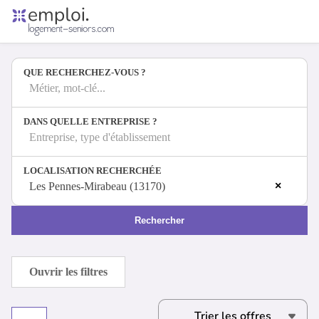
Accueil
Offres d'emploi
QUE RECHERCHEZ-VOUS ?
Entreprises
Métiers
Métier, mot-clé...
DANS QUELLE ENTREPRISE ?
Entreprise, type d'établissement
Se connecter
LOCALISATION RECHERCHÉE
Espace candidat
×
Les Pennes-Mirabeau (13170)
Espace recruteur
Rechercher
Ouvrir les filtres