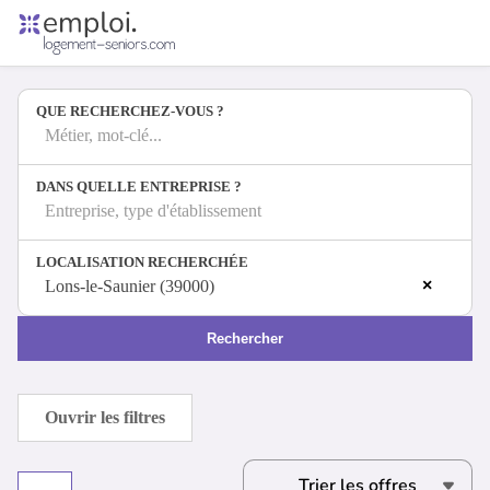
Accueil
Offres d'emploi
QUE RECHERCHEZ-VOUS ?
Entreprises
Métiers
Métier, mot-clé...
DANS QUELLE ENTREPRISE ?
Entreprise, type d'établissement
Se connecter
LOCALISATION RECHERCHÉE
Espace candidat
×
Lons-le-Saunier (39000)
Espace recruteur
Rechercher
Ouvrir les filtres