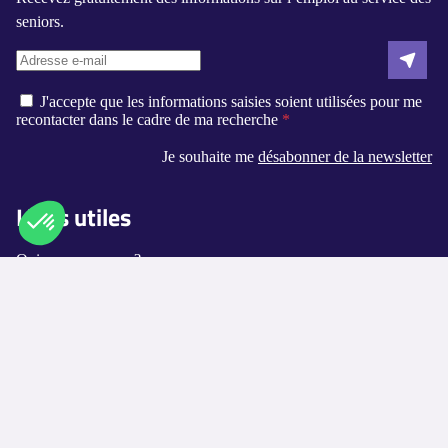
seniors.
J'accepte que les informations saisies soient utilisées pour me
recontacter dans le cadre de ma recherche
Je souhaite me
désabonner de la newsletter
Liens utiles
Qui sommes-nous ?
Axeptio consent
Plateforme de Gestion du Consentement : Personnalisez vos O
Contact
Notre plateforme vous permet d'adapter et de gérer vos paramètr
Logement-seniors.com
Annuaires
Les villes disponibles
Les métiers proposés