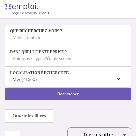
Accueil
Offres d'emploi
QUE RECHERCHEZ-VOUS ?
Entreprises
Métiers
Métier, mot-clé...
DANS QUELLE ENTREPRISE ?
Entreprise, type d'établissement
Se connecter
LOCALISATION RECHERCHÉE
Espace candidat
×
Mer (41500)
Espace recruteur
Rechercher
Ouvrir les filtres