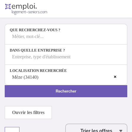
Accueil
Offres d'emploi
QUE RECHERCHEZ-VOUS ?
Entreprises
Métiers
Métier, mot-clé...
DANS QUELLE ENTREPRISE ?
Entreprise, type d'établissement
Se connecter
LOCALISATION RECHERCHÉE
Espace candidat
×
Mèze (34140)
Espace recruteur
Rechercher
Ouvrir les filtres