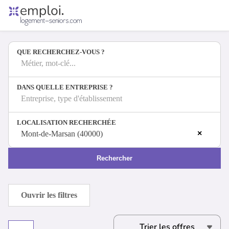
Accueil
Offres d'emploi
QUE RECHERCHEZ-VOUS ?
Entreprises
Métiers
Métier, mot-clé...
DANS QUELLE ENTREPRISE ?
Entreprise, type d'établissement
Se connecter
LOCALISATION RECHERCHÉE
Espace candidat
×
Mont-de-Marsan (40000)
Espace recruteur
Rechercher
Ouvrir les filtres