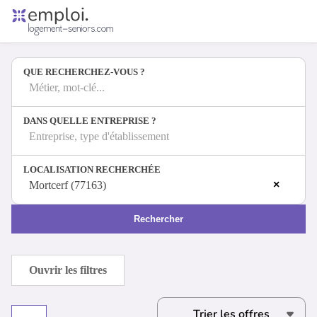
Accueil
Offres d'emploi
QUE RECHERCHEZ-VOUS ?
Entreprises
Métiers
Métier, mot-clé...
DANS QUELLE ENTREPRISE ?
Entreprise, type d'établissement
Se connecter
LOCALISATION RECHERCHÉE
Espace candidat
×
Mortcerf (77163)
Espace recruteur
Rechercher
Ouvrir les filtres