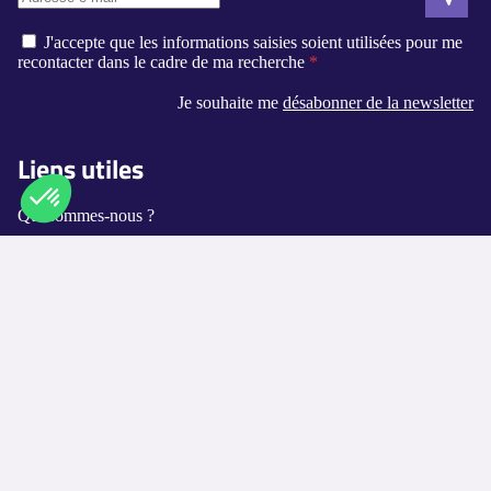
J'accepte que les informations saisies soient utilisées pour me
recontacter dans le cadre de ma recherche
Je souhaite me
désabonner de la newsletter
Liens utiles
Qui sommes-nous ?
Contact
Axeptio consent
Plateforme de Gestion du Consentement : Personnalisez vos O
Notre plateforme vous permet d'adapter et de gérer vos paramètr
Logement-seniors.com
Annuaires
Les villes disponibles
Les métiers proposés