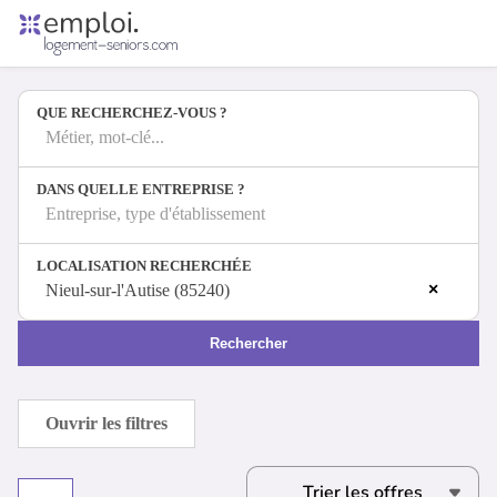
Accueil
Offres d'emploi
QUE RECHERCHEZ-VOUS ?
Entreprises
Métiers
Métier, mot-clé...
DANS QUELLE ENTREPRISE ?
Entreprise, type d'établissement
Se connecter
LOCALISATION RECHERCHÉE
Espace candidat
×
Nieul-sur-l'Autise (85240)
Espace recruteur
Rechercher
Ouvrir les filtres