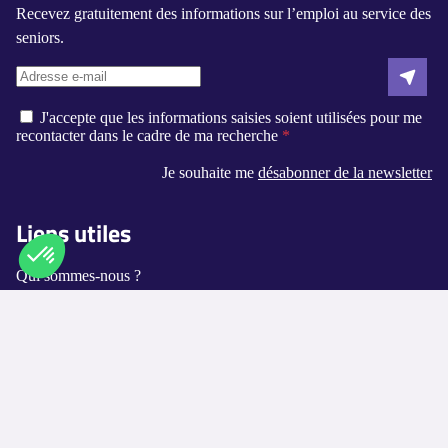
Recevez gratuitement des informations sur l’emploi au service des
seniors.
J'accepte que les informations saisies soient utilisées pour me
recontacter dans le cadre de ma recherche
Je souhaite me
désabonner de la newsletter
Liens utiles
Qui sommes-nous ?
Axeptio consent
Plateforme de Gestion du Consentement : Personnalisez vos O
Contact
Notre plateforme vous permet d'adapter et de gérer vos paramètr
Logement-seniors.com
Annuaires
Les villes disponibles