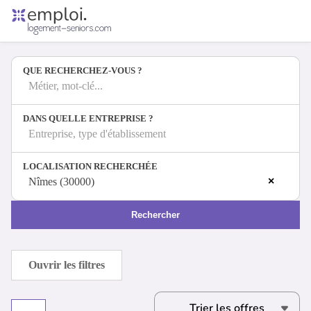
Accueil
Offres d'emploi
QUE RECHERCHEZ-VOUS ?
Entreprises
Métiers
Métier, mot-clé...
DANS QUELLE ENTREPRISE ?
Entreprise, type d'établissement
Se connecter
LOCALISATION RECHERCHÉE
Espace candidat
×
Nîmes (30000)
Espace recruteur
Rechercher
Ouvrir les filtres